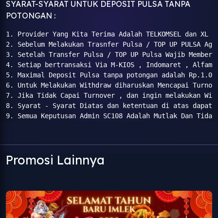
SYARAT-SYARAT UNTUK DEPOSIT PULSA TANPA
POTONGAN :
1. Provider Yang Kita Terima Adalah TELKOMSEL dan XL

2. Sebelum Melakukan Trasnfer Pulsa / TOP UP PULSA Agar
3. Setelah Transfer Pulsa / TOP UP Pulsa Wajib Memberi
4. Setiap bertransaksi Via M-KIOS , Indomaret , Alfama
5. Maximal Deposit Pulsa tanpa potongan adalah Rp.1.000
6. Untuk Melakukan Withdraw diharuskan Mencapai Turnov
7. Jika Tidak Capai Turnover , dan ingin melakukan With
8. Syarat - Syarat Diatas dan ketentuan di atas dapat 
Promosi Lainnya