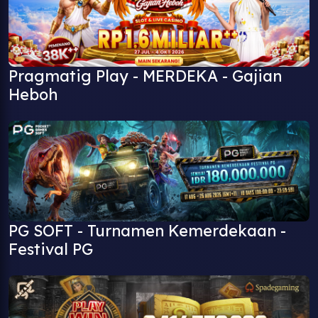
Pragmatig Play - MERDEKA - Gajian
Heboh
PG SOFT - Turnamen Kemerdekaan -
Festival PG