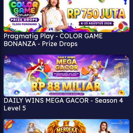
Pragmatig Play - COLOR GAME
BONANZA - Prize Drops
DAILY WINS MEGA GACOR - Season 4
Level 5