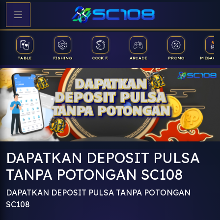
FISHING
COCK F.
ARCADE
PROMO
MEGAGACOR
ANUB
DAPATKAN DEPOSIT PULSA
TANPA POTONGAN SC108
DAPATKAN DEPOSIT PULSA TANPA POTONGAN
SC108