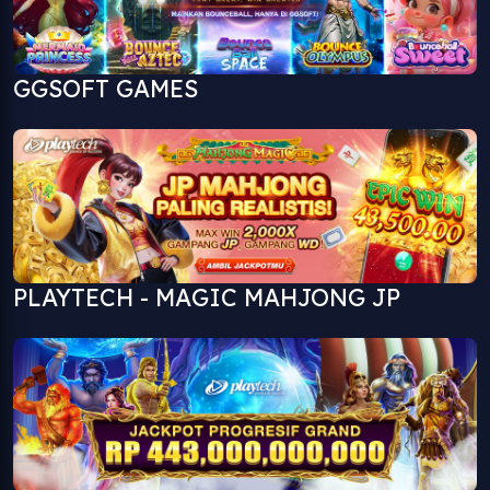
GGSOFT GAMES
PLAYTECH - MAGIC MAHJONG JP