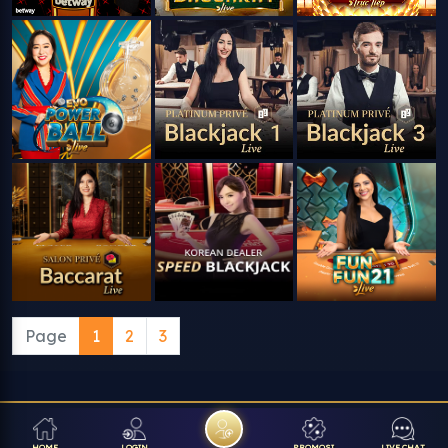
Page
1
2
3
SC108: Wadah Akun Hoki Slot Mania & Prediksi Togel Akurat 2026
SC108: Wadah Akun Hoki Slot Mania & Prediksi Togel Akurat 2026
SC108: Wadah Akun Hoki Slot Mania & Prediksi Togel Akurat 2026
SC108: Wadah Akun Hoki Slot Mania & Prediksi Togel Akurat 2026
SC108: Wadah Akun Hoki Slot Mania & Prediksi Togel Akurat 2026
SC108: Wadah Akun Hoki Slot Mania & Prediksi Togel Akurat 2026
SC108: Wadah Akun Hoki Slot Mania & Prediksi Togel Akurat 2026
SC108: Wadah Akun Hoki Slot Mania & Prediksi Togel Akurat 2026
SC108: Wadah Akun Hoki Slot Mania & Prediksi Togel Akurat 2026
SC108: Wadah Akun Hoki Slot Mania & Prediksi Togel Akurat 2026
SC108: Wadah Akun Hoki Slot Mania & Prediksi Togel Akurat 2026
SC108: Wadah Akun Hoki Slot Mania & Prediksi Togel Akurat 2026
SC108: Wadah Akun Hoki Slot Mania & Prediksi Togel Akurat 2026
SC108: Wadah Akun Hoki Slot Mania & Prediksi Togel Akurat 2026
SC108: Wadah Akun Hoki Slot Mania & Prediksi Togel Akurat 2026
SC108: Wadah Akun Hoki Slot Mania & Prediksi Togel Akurat 2026
SC108: Wadah Akun Hoki Slot Mania & Prediksi Togel Akurat 2026
SC108: Wadah Akun Hoki Slot Mania & Prediksi Togel Akurat 2026
SC108: Wadah Akun Hoki Slot Mania & Prediksi Togel Akurat 2026
SC108: Wadah Akun Hoki Slot Mania & Prediksi Togel Akurat 2026
SC108: Wadah Akun Hoki Slot Mania & Prediksi Togel Akurat 2026
SC108: Wadah Akun Hoki Slot Mania & Prediksi Togel Akurat 2026
SC108: Wadah Akun Hoki Slot Mania & Prediksi Togel Akurat 2026
SC108: Wadah Akun Hoki Slot Mania & Prediksi Togel Akurat 2026
SC108: Wadah Akun Hoki Slot Mania & Prediksi Togel Akurat 2026
SC108: Wadah Akun Hoki Slot Mania & Prediksi Togel Akurat 2026
SC108: Wadah Akun Hoki Slot Mania & Prediksi Togel Akurat 2026
SC108: Wadah Akun Hoki Slot Mania & Prediksi Togel Akurat 2026
SC108: Wadah Akun Hoki Slot Mania & Prediksi Togel Akurat 2026
SC108: Wadah Akun Hoki Slot Mania & Prediksi Togel Akurat 2026
SC108: Wadah Akun Hoki Slot Mania & Prediksi Togel Akurat 2026
SC108: Wadah Akun Hoki Slot Mania & Prediksi Togel Akurat 2026
SC108: Wadah Akun Hoki Slot Mania & Prediksi Togel Akurat 2026
SC108: Wadah Akun Hoki Slot Mania & Prediksi Togel Akurat 2026
SC108: Wadah Akun Hoki Slot Mania & Prediksi Togel Akurat 2026
SC108: Wadah Akun Hoki Slot Mania & Prediksi Togel Akurat 2026
SC108: Wadah Akun Hoki Slot Mania & Prediksi Togel Akurat 2026
SC108: Wadah Akun Hoki Slot Mania & Prediksi Togel Akurat 2026
SC108: Wadah Akun Hoki Slot Mania & Prediksi Togel Akurat 2026
SC108: Wadah Akun Hoki Slot Mania & Prediksi Togel Akurat 2026
SC108: Wadah Akun Hoki Slot Mania & Prediksi Togel Akurat 2026
SC108: Wadah Akun Hoki Slot Mania & Prediksi Togel Akurat 2026
SC108: Wadah Akun Hoki Slot Mania & Prediksi Togel Akurat 2026
SC108: Wadah Akun Hoki Slot Mania & Prediksi Togel Akurat 2026
SC108: Wadah Akun Hoki Slot Mania & Prediksi Togel Akurat 2026
SC108: Wadah Akun Hoki Slot Mania & Prediksi Togel Akurat 2026
SC108: Wadah Akun Hoki Slot Mania & Prediksi Togel Akurat 2026
SC108: Wadah Akun Hoki Slot Mania & Prediksi Togel Akurat 2026
SC108: Wadah Akun Hoki Slot Mania & Prediksi Togel Akurat 2026
SC108: Wadah Akun Hoki Slot Mania & Prediksi Togel Akurat 2026
SC108: Wadah Akun Hoki Slot Mania & Prediksi Togel Akurat 2026
SC108: Wadah Akun Hoki Slot Mania & Prediksi Togel Akurat 2026
SC108: Wadah Akun Hoki Slot Mania & Prediksi Togel Akurat 2026
SC108: Wadah Akun Hoki Slot Mania & Prediksi Togel Akurat 2026
SC108: Wadah Akun Hoki Slot Mania & Prediksi Togel Akurat 2026
SC108: Wadah Akun Hoki Slot Mania & Prediksi Togel Akurat 2026
SC108: Wadah Akun Hoki Slot Mania & Prediksi Togel Akurat 2026
SC108: Wadah Akun Hoki Slot Mania & Prediksi Togel Akurat 2026
SC108: Wadah Akun Hoki Slot Mania & Prediksi Togel Akurat 2026
SC108: Wadah Akun Hoki Slot Mania & Prediksi Togel Akurat 2026
SC108: Wadah Akun Hoki Slot Mania & Prediksi Togel Akurat 2026
SC108: Wadah Akun Hoki Slot Mania & Prediksi Togel Akurat 2026
SC108: Wadah Akun Hoki Slot Mania & Prediksi Togel Akurat 2026
SC108: Wadah Akun Hoki Slot Mania & Prediksi Togel Akurat 2026
SC108: Wadah Akun Hoki Slot Mania & Prediksi Togel Akurat 2026
SC108: Wadah Akun Hoki Slot Mania & Prediksi Togel Akurat 2026
SC108: Wadah Akun Hoki Slot Mania & Prediksi Togel Akurat 2026
SC108: Wadah Akun Hoki Slot Mania & Prediksi Togel Akurat 2026
SC108: Wadah Akun Hoki Slot Mania & Prediksi Togel Akurat 2026
SC108: Wadah Akun Hoki Slot Mania & Prediksi Togel Akurat 2026
SC108: Wadah Akun Hoki Slot Mania & Prediksi Togel Akurat 2026
SC108: Wadah Akun Hoki Slot Mania & Prediksi Togel Akurat 2026
SC108: Wadah Akun Hoki Slot Mania & Prediksi Togel Akurat 2026
SC108: Wadah Akun Hoki Slot Mania & Prediksi Togel Akurat 2026
SC108: Wadah Akun Hoki Slot Mania & Prediksi Togel Akurat 2026
SC108: Wadah Akun Hoki Slot Mania & Prediksi Togel Akurat 2026
SC108: Wadah Akun Hoki Slot Mania & Prediksi Togel Akurat 2026
SC108: Wadah Akun Hoki Slot Mania & Prediksi Togel Akurat 2026
SC108: Wadah Akun Hoki Slot Mania & Prediksi Togel Akurat 2026
SC108: Wadah Akun Hoki Slot Mania & Prediksi Togel Akurat 2026
SC108: Wadah Akun Hoki Slot Mania & Prediksi Togel Akurat 2026
SC108: Wadah Akun Hoki Slot Mania & Prediksi Togel Akurat 2026
SC108: Wadah Akun Hoki Slot Mania & Prediksi Togel Akurat 2026
SC108: Wadah Akun Hoki Slot Mania & Prediksi Togel Akurat 2026
SC108: Wadah Akun Hoki Slot Mania & Prediksi Togel Akurat 2026
SC108: Wadah Akun Hoki Slot Mania & Prediksi Togel Akurat 2026
SC108: Wadah Akun Hoki Slot Mania & Prediksi Togel Akurat 2026
SC108: Wadah Akun Hoki Slot Mania & Prediksi Togel Akurat 2026
SC108: Wadah Akun Hoki Slot Mania & Prediksi Togel Akurat 2026
SC108: Wadah Akun Hoki Slot Mania & Prediksi Togel Akurat 2026
SC108: Wadah Akun Hoki Slot Mania & Prediksi Togel Akurat 2026
SC108: Wadah Akun Hoki Slot Mania & Prediksi Togel Akurat 2026
SC108: Wadah Akun Hoki Slot Mania & Prediksi Togel Akurat 2026
SC108: Wadah Akun Hoki Slot Mania & Prediksi Togel Akurat 2026
SC108: Wadah Akun Hoki Slot Mania & Prediksi Togel Akurat 2026
SC108: Wadah Akun Hoki Slot Mania & Prediksi Togel Akurat 2026
SC108: Wadah Akun Hoki Slot Mania & Prediksi Togel Akurat 2026
SC108: Wadah Akun Hoki Slot Mania & Prediksi Togel Akurat 2026
SC108: Wadah Akun Hoki Slot Mania & Prediksi Togel Akurat 2026
SC108: Wadah Akun Hoki Slot Mania & Prediksi Togel Akurat 2026
SC108: Wadah Akun Hoki Slot Mania & Prediksi Togel Akurat 2026
SC108: Wadah Akun Hoki Slot Mania & Prediksi Togel Akurat 2026
SC108: Wadah Akun Hoki Slot Mania & Prediksi Togel Akurat 2026
SC108: Wadah Akun Hoki Slot Mania & Prediksi Togel Akurat 2026
SC108: Wadah Akun Hoki Slot Mania & Prediksi Togel Akurat 2026
SC108: Wadah Akun Hoki Slot Mania & Prediksi Togel Akurat 2026
SC108: Wadah Akun Hoki Slot Mania & Prediksi Togel Akurat 2026
SC108: Wadah Akun Hoki Slot Mania & Prediksi Togel Akurat 2026
SC108: Wadah Akun Hoki Slot Mania & Prediksi Togel Akurat 2026
SC108: Wadah Akun Hoki Slot Mania & Prediksi Togel Akurat 2026
SC108: Wadah Akun Hoki Slot Mania & Prediksi Togel Akurat 2026
SC108: Wadah Akun Hoki Slot Mania & Prediksi Togel Akurat 2026
SC108: Wadah Akun Hoki Slot Mania & Prediksi Togel Akurat 2026
SC108: Wadah Akun Hoki Slot Mania & Prediksi Togel Akurat 2026
SC108: Wadah Akun Hoki Slot Mania & Prediksi Togel Akurat 2026
SC108: Wadah Akun Hoki Slot Mania & Prediksi Togel Akurat 2026
SC108: Wadah Akun Hoki Slot Mania & Prediksi Togel Akurat 2026
SC108: Wadah Akun Hoki Slot Mania & Prediksi Togel Akurat 2026
SC108: Wadah Akun Hoki Slot Mania & Prediksi Togel Akurat 2026
SC108: Wadah Akun Hoki Slot Mania & Prediksi Togel Akurat 2026
SC108: Wadah Akun Hoki Slot Mania & Prediksi Togel Akurat 2026
SC108: Wadah Akun Hoki Slot Mania & Prediksi Togel Akurat 2026
SC108: Wadah Akun Hoki Slot Mania & Prediksi Togel Akurat 2026
SC108: Wadah Akun Hoki Slot Mania & Prediksi Togel Akurat 2026
SC108: Wadah Akun Hoki Slot Mania & Prediksi Togel Akurat 2026
SC108: Wadah Akun Hoki Slot Mania & Prediksi Togel Akurat 2026
SC108: Wadah Akun Hoki Slot Mania & Prediksi Togel Akurat 2026
SC108: Wadah Akun Hoki Slot Mania & Prediksi Togel Akurat 2026
SC108: Wadah Akun Hoki Slot Mania & Prediksi Togel Akurat 2026
SC108: Wadah Akun Hoki Slot Mania & Prediksi Togel Akurat 2026
SC108: Wadah Akun Hoki Slot Mania & Prediksi Togel Akurat 2026
SC108: Wadah Akun Hoki Slot Mania & Prediksi Togel Akurat 2026
SC108: Wadah Akun Hoki Slot Mania & Prediksi Togel Akurat 2026
SC108: Wadah Akun Hoki Slot Mania & Prediksi Togel Akurat 2026
SC108: Wadah Akun Hoki Slot Mania & Prediksi Togel Akurat 2026
SC108: Wadah Akun Hoki Slot Mania & Prediksi Togel Akurat 2026
SC108: Wadah Akun Hoki Slot Mania & Prediksi Togel Akurat 2026
SC108: Wadah Akun Hoki Slot Mania & Prediksi Togel Akurat 2026
SC108: Wadah Akun Hoki Slot Mania & Prediksi Togel Akurat 2026
SC108: Wadah Akun Hoki Slot Mania & Prediksi Togel Akurat 2026
SC108: Wadah Akun Hoki Slot Mania & Prediksi Togel Akurat 2026
SC108: Wadah Akun Hoki Slot Mania & Prediksi Togel Akurat 2026
SC108: Wadah Akun Hoki Slot Mania & Prediksi Togel Akurat 2026
SC108: Wadah Akun Hoki Slot Mania & Prediksi Togel Akurat 2026
SC108: Wadah Akun Hoki Slot Mania & Prediksi Togel Akurat 2026
SC108: Wadah Akun Hoki Slot Mania & Prediksi Togel Akurat 2026
SC108: Wadah Akun Hoki Slot Mania & Prediksi Togel Akurat 2026
SC108: Wadah Akun Hoki Slot Mania & Prediksi Togel Akurat 2026
SC108: Wadah Akun Hoki Slot Mania & Prediksi Togel Akurat 2026
SC108: Wadah Akun Hoki Slot Mania & Prediksi Togel Akurat 2026
SC108: Wadah Akun Hoki Slot Mania & Prediksi Togel Akurat 2026
SC108: Wadah Akun Hoki Slot Mania & Prediksi Togel Akurat 2026
SC108: Wadah Akun Hoki Slot Mania & Prediksi Togel Akurat 2026
SC108: Wadah Akun Hoki Slot Mania & Prediksi Togel Akurat 2026
SC108: Wadah Akun Hoki Slot Mania & Prediksi Togel Akurat 2026
SC108: Wadah Akun Hoki Slot Mania & Prediksi Togel Akurat 2026
SC108: Wadah Akun Hoki Slot Mania & Prediksi Togel Akurat 2026
SC108: Wadah Akun Hoki Slot Mania & Prediksi Togel Akurat 2026
SC108: Wadah Akun Hoki Slot Mania & Prediksi Togel Akurat 2026
SC108: Wadah Akun Hoki Slot Mania & Prediksi Togel Akurat 2026
SC108: Wadah Akun Hoki Slot Mania & Prediksi Togel Akurat 2026
SC108: Wadah Akun Hoki Slot Mania & Prediksi Togel Akurat 2026
SC108: Wadah Akun Hoki Slot Mania & Prediksi Togel Akurat 2026
SC108: Wadah Akun Hoki Slot Mania & Prediksi Togel Akurat 2026
SC108: Wadah Akun Hoki Slot Mania & Prediksi Togel Akurat 2026
SC108: Wadah Akun Hoki Slot Mania & Prediksi Togel Akurat 2026
SC108: Wadah Akun Hoki Slot Mania & Prediksi Togel Akurat 2026
SC108: Wadah Akun Hoki Slot Mania & Prediksi Togel Akurat 2026
SC108: Wadah Akun Hoki Slot Mania & Prediksi Togel Akurat 2026
SC108: Wadah Akun Hoki Slot Mania & Prediksi Togel Akurat 2026
SC108: Wadah Akun Hoki Slot Mania & Prediksi Togel Akurat 2026
SC108: Wadah Akun Hoki Slot Mania & Prediksi Togel Akurat 2026
SC108: Wadah Akun Hoki Slot Mania & Prediksi Togel Akurat 2026
SC108: Wadah Akun Hoki Slot Mania & Prediksi Togel Akurat 2026
SC108: Wadah Akun Hoki Slot Mania & Prediksi Togel Akurat 2026
SC108: Wadah Akun Hoki Slot Mania & Prediksi Togel Akurat 2026
SC108: Wadah Akun Hoki Slot Mania & Prediksi Togel Akurat 2026
SC108: Wadah Akun Hoki Slot Mania & Prediksi Togel Akurat 2026
SC108: Wadah Akun Hoki Slot Mania & Prediksi Togel Akurat 2026
SC108: Wadah Akun Hoki Slot Mania & Prediksi Togel Akurat 2026
SC108: Wadah Akun Hoki Slot Mania & Prediksi Togel Akurat 2026
SC108: Wadah Akun Hoki Slot Mania & Prediksi Togel Akurat 2026
SC108: Wadah Akun Hoki Slot Mania & Prediksi Togel Akurat 2026
SC108: Wadah Akun Hoki Slot Mania & Prediksi Togel Akurat 2026
SC108: Wadah Akun Hoki Slot Mania & Prediksi Togel Akurat 2026
SC108: Wadah Akun Hoki Slot Mania & Prediksi Togel Akurat 2026
SC108: Wadah Akun Hoki Slot Mania & Prediksi Togel Akurat 2026
SC108: Wadah Akun Hoki Slot Mania & Prediksi Togel Akurat 2026
SC108: Wadah Akun Hoki Slot Mania & Prediksi Togel Akurat 2026
SC108: Wadah Akun Hoki Slot Mania & Prediksi Togel Akurat 2026
SC108: Wadah Akun Hoki Slot Mania & Prediksi Togel Akurat 2026
SC108: Wadah Akun Hoki Slot Mania & Prediksi Togel Akurat 2026
SC108: Wadah Akun Hoki Slot Mania & Prediksi Togel Akurat 2026
SC108: Wadah Akun Hoki Slot Mania & Prediksi Togel Akurat 2026
SC108: Wadah Akun Hoki Slot Mania & Prediksi Togel Akurat 2026
SC108: Wadah Akun Hoki Slot Mania & Prediksi Togel Akurat 2026
SC108: Wadah Akun Hoki Slot Mania & Prediksi Togel Akurat 2026
SC108: Wadah Akun Hoki Slot Mania & Prediksi Togel Akurat 2026
SC108: Wadah Akun Hoki Slot Mania & Prediksi Togel Akurat 2026
SC108: Wadah Akun Hoki Slot Mania & Prediksi Togel Akurat 2026
SC108: Wadah Akun Hoki Slot Mania & Prediksi Togel Akurat 2026
SC108: Wadah Akun Hoki Slot Mania & Prediksi Togel Akurat 2026
SC108: Wadah Akun Hoki Slot Mania & Prediksi Togel Akurat 2026
SC108: Wadah Akun Hoki Slot Mania & Prediksi Togel Akurat 2026
SC108: Wadah Akun Hoki Slot Mania & Prediksi Togel Akurat 2026
SC108: Wadah Akun Hoki Slot Mania & Prediksi Togel Akurat 2026
SC108: Wadah Akun Hoki Slot Mania & Prediksi Togel Akurat 2026
SC108: Wadah Akun Hoki Slot Mania & Prediksi Togel Akurat 2026
SC108: Wadah Akun Hoki Slot Mania & Prediksi Togel Akurat 2026
SC108: Wadah Akun Hoki Slot Mania & Prediksi Togel Akurat 2026
SC108: Wadah Akun Hoki Slot Mania & Prediksi Togel Akurat 2026
SC108: Wadah Akun Hoki Slot Mania & Prediksi Togel Akurat 2026
SC108: Wadah Akun Hoki Slot Mania & Prediksi Togel Akurat 2026
SC108: Wadah Akun Hoki Slot Mania & Prediksi Togel Akurat 2026
SC108: Wadah Akun Hoki Slot Mania & Prediksi Togel Akurat 2026
SC108: Wadah Akun Hoki Slot Mania & Prediksi Togel Akurat 2026
SC108: Wadah Akun Hoki Slot Mania & Prediksi Togel Akurat 2026
SC108: Wadah Akun Hoki Slot Mania & Prediksi Togel Akurat 2026
SC108: Wadah Akun Hoki Slot Mania & Prediksi Togel Akurat 2026
SC108: Wadah Akun Hoki Slot Mania & Prediksi Togel Akurat 2026
SC108: Wadah Akun Hoki Slot Mania & Prediksi Togel Akurat 2026
SC108: Wadah Akun Hoki Slot Mania & Prediksi Togel Akurat 2026
SC108: Wadah Akun Hoki Slot Mania & Prediksi Togel Akurat 2026
SC108: Wadah Akun Hoki Slot Mania & Prediksi Togel Akurat 2026
SC108: Wadah Akun Hoki Slot Mania & Prediksi Togel Akurat 2026
SC108: Wadah Akun Hoki Slot Mania & Prediksi Togel Akurat 2026
SC108: Wadah Akun Hoki Slot Mania & Prediksi Togel Akurat 2026
SC108: Wadah Akun Hoki Slot Mania & Prediksi Togel Akurat 2026
SC108: Wadah Akun Hoki Slot Mania & Prediksi Togel Akurat 2026
SC108: Wadah Akun Hoki Slot Mania & Prediksi Togel Akurat 2026
SC108: Wadah Akun Hoki Slot Mania & Prediksi Togel Akurat 2026
SC108: Wadah Akun Hoki Slot Mania & Prediksi Togel Akurat 2026
SC108: Wadah Akun Hoki Slot Mania & Prediksi Togel Akurat 2026
SC108: Wadah Akun Hoki Slot Mania & Prediksi Togel Akurat 2026
SC108: Wadah Akun Hoki Slot Mania & Prediksi Togel Akurat 2026
SC108: Wadah Akun Hoki Slot Mania & Prediksi Togel Akurat 2026
SC108: Wadah Akun Hoki Slot Mania & Prediksi Togel Akurat 2026
SC108: Wadah Akun Hoki Slot Mania & Prediksi Togel Akurat 2026
SC108: Wadah Akun Hoki Slot Mania & Prediksi Togel Akurat 2026
SC108: Wadah Akun Hoki Slot Mania & Prediksi Togel Akurat 2026
SC108: Wadah Akun Hoki Slot Mania & Prediksi Togel Akurat 2026
SC108: Wadah Akun Hoki Slot Mania & Prediksi Togel Akurat 2026
SC108: Wadah Akun Hoki Slot Mania & Prediksi Togel Akurat 2026
SC108: Wadah Akun Hoki Slot Mania & Prediksi Togel Akurat 2026
SC108: Wadah Akun Hoki Slot Mania & Prediksi Togel Akurat 2026
SC108: Wadah Akun Hoki Slot Mania & Prediksi Togel Akurat 2026
SC108: Wadah Akun Hoki Slot Mania & Prediksi Togel Akurat 2026
SC108: Wadah Akun Hoki Slot Mania & Prediksi Togel Akurat 2026
SC108: Wadah Akun Hoki Slot Mania & Prediksi Togel Akurat 2026
SC108: Wadah Akun Hoki Slot Mania & Prediksi Togel Akurat 2026
SC108: Wadah Akun Hoki Slot Mania & Prediksi Togel Akurat 2026
SC108: Wadah Akun Hoki Slot Mania & Prediksi Togel Akurat 2026
SC108: Wadah Akun Hoki Slot Mania & Prediksi Togel Akurat 2026
SC108: Wadah Akun Hoki Slot Mania & Prediksi Togel Akurat 2026
SC108: Wadah Akun Hoki Slot Mania & Prediksi Togel Akurat 2026
SC108: Wadah Akun Hoki Slot Mania & Prediksi Togel Akurat 2026
SC108: Wadah Akun Hoki Slot Mania & Prediksi Togel Akurat 2026
SC108: Wadah Akun Hoki Slot Mania & Prediksi Togel Akurat 2026
SC108: Wadah Akun Hoki Slot Mania & Prediksi Togel Akurat 2026
HOME
SC108: Wadah Akun Hoki Slot Mania & Prediksi Togel Akurat 2026
SC108: Wadah Akun Hoki Slot Mania & Prediksi Togel Akurat 2026
LOGIN
SC108: Wadah Akun Hoki Slot Mania & Prediksi Togel Akurat 2026
SC108: Wadah Akun Hoki Slot Mania & Prediksi Togel Akurat 2026
SC108: Wadah Akun Hoki Slot Mania & Prediksi Togel Akurat 2026
PROMOSI
SC108: Wadah Akun Hoki Slot Mania & Prediksi Togel Akurat 2026
SC108: Wadah Akun Hoki Slot Mania & Prediksi Togel Akurat 2026
LIVE CHAT
SC108: Wadah Akun Hoki Slot Mania & Prediksi Togel Akurat 2026
SC108: Wadah Akun Hoki Slot Mania & Prediksi Togel Akurat 2026
SC108: Wadah Akun Hoki Slot Mania & Prediksi Togel Akurat 2026
SC108: Wadah Akun Hoki Slot Mania & Prediksi Togel Akurat 2026
SC108: Wadah Akun Hoki Slot Mania & Prediksi Togel Akurat 2026
SC108: Wadah Akun Hoki Slot Mania & Prediksi Togel Akurat 2026
SC108: Wadah Akun Hoki Slot Mania & Prediksi Togel Akurat 2026
SC108: Wadah Akun Hoki Slot Mania & Prediksi Togel Akurat 2026
SC108: Wadah Akun Hoki Slot Mania & Prediksi Togel Akurat 2026
SC108: Wadah Akun Hoki Slot Mania & Prediksi Togel Akurat 2026
SC108: Wadah Akun Hoki Slot Mania & Prediksi Togel Akurat 2026
SC108: Wadah Akun Hoki Slot Mania & Prediksi Togel Akurat 2026
SC108: Wadah Akun Hoki Slot Mania & Prediksi Togel Akurat 2026
SC108: Wadah Akun Hoki Slot Mania & Prediksi Togel Akurat 2026
SC108: Wadah Akun Hoki Slot Mania & Prediksi Togel Akurat 2026
SC108: Wadah Akun Hoki Slot Mania & Prediksi Togel Akurat 2026
SC108: Wadah Akun Hoki Slot Mania & Prediksi Togel Akurat 2026
SC108: Wadah Akun Hoki Slot Mania & Prediksi Togel Akurat 2026
SC108: Wadah Akun Hoki Slot Mania & Prediksi Togel Akurat 2026
SC108: Wadah Akun Hoki Slot Mania & Prediksi Togel Akurat 2026
SC108: Wadah Akun Hoki Slot Mania & Prediksi Togel Akurat 2026
SC108: Wadah Akun Hoki Slot Mania & Prediksi Togel Akurat 2026
SC108: Wadah Akun Hoki Slot Mania & Prediksi Togel Akurat 2026
SC108: Wadah Akun Hoki Slot Mania & Prediksi Togel Akurat 2026
SC108: Wadah Akun Hoki Slot Mania & Prediksi Togel Akurat 2026
SC108: Wadah Akun Hoki Slot Mania & Prediksi Togel Akurat 2026
SC108: Wadah Akun Hoki Slot Mania & Prediksi Togel Akurat 2026
SC108: Wadah Akun Hoki Slot Mania & Prediksi Togel Akurat 2026
SC108: Wadah Akun Hoki Slot Mania & Prediksi Togel Akurat 2026
SC108: Wadah Akun Hoki Slot Mania & Prediksi Togel Akurat 2026
SC108: Wadah Akun Hoki Slot Mania & Prediksi Togel Akurat 2026
SC108: Wadah Akun Hoki Slot Mania & Prediksi Togel Akurat 2026
SC108: Wadah Akun Hoki Slot Mania & Prediksi Togel Akurat 2026
SC108: Wadah Akun Hoki Slot Mania & Prediksi Togel Akurat 2026
SC108: Wadah Akun Hoki Slot Mania & Prediksi Togel Akurat 2026
SC108: Wadah Akun Hoki Slot Mania & Prediksi Togel Akurat 2026
SC108: Wadah Akun Hoki Slot Mania & Prediksi Togel Akurat 2026
SC108: Wadah Akun Hoki Slot Mania & Prediksi Togel Akurat 2026
SC108: Wadah Akun Hoki Slot Mania & Prediksi Togel Akurat 2026
SC108: Wadah Akun Hoki Slot Mania & Prediksi Togel Akurat 2026
SC108: Wadah Akun Hoki Slot Mania & Prediksi Togel Akurat 2026
SC108: Wadah Akun Hoki Slot Mania & Prediksi Togel Akurat 2026
SC108: Wadah Akun Hoki Slot Mania & Prediksi Togel Akurat 2026
SC108: Wadah Akun Hoki Slot Mania & Prediksi Togel Akurat 2026
SC108: Wadah Akun Hoki Slot Mania & Prediksi Togel Akurat 2026
SC108: Wadah Akun Hoki Slot Mania & Prediksi Togel Akurat 2026
SC108: Wadah Akun Hoki Slot Mania & Prediksi Togel Akurat 2026
SC108: Wadah Akun Hoki Slot Mania & Prediksi Togel Akurat 2026
SC108: Wadah Akun Hoki Slot Mania & Prediksi Togel Akurat 2026
SC108: Wadah Akun Hoki Slot Mania & Prediksi Togel Akurat 2026