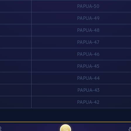
PAPUA-50
PAPUA-49
PAPUA-48
PAPUA-47
PAPUA-46
PAPUA-45
PAPUA-44
PAPUA-43
PAPUA-42