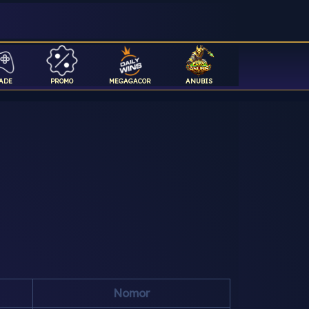
ADE
PROMO
MEGAGACOR
ANUBIS
Nomor