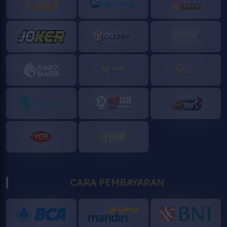
CARA PEMBAYARAN