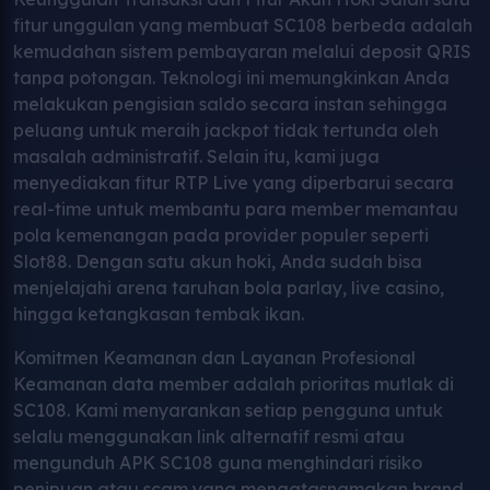
fitur unggulan yang membuat SC108 berbeda adalah
kemudahan sistem pembayaran melalui deposit QRIS
tanpa potongan. Teknologi ini memungkinkan Anda
melakukan pengisian saldo secara instan sehingga
peluang untuk meraih jackpot tidak tertunda oleh
masalah administratif. Selain itu, kami juga
menyediakan fitur RTP Live yang diperbarui secara
real-time untuk membantu para member memantau
pola kemenangan pada provider populer seperti
Slot88. Dengan satu akun hoki, Anda sudah bisa
menjelajahi arena taruhan bola parlay, live casino,
hingga ketangkasan tembak ikan.
Komitmen Keamanan dan Layanan Profesional
Keamanan data member adalah prioritas mutlak di
SC108. Kami menyarankan setiap pengguna untuk
selalu menggunakan link alternatif resmi atau
mengunduh APK SC108 guna menghindari risiko
penipuan atau scam yang mengatasnamakan brand