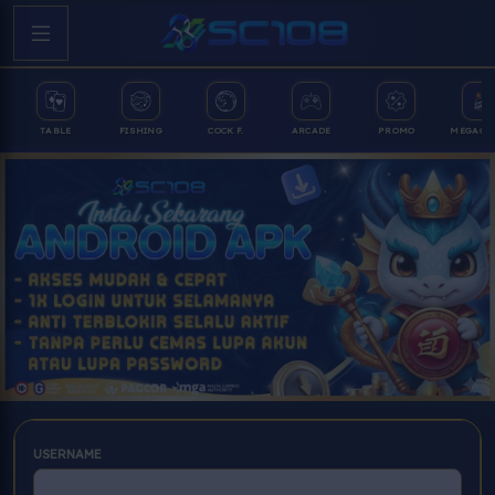
FISHING
COCK F.
ARCADE
PROMO
MEGAGACOR
ANUB
USERNAME