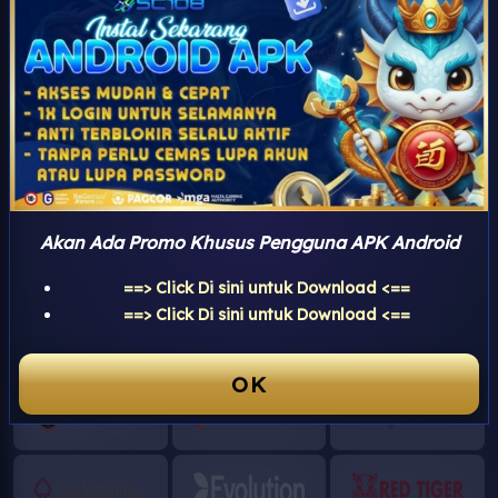
Akan Ada Promo Khusus Pengguna APK Android
PROVIDER KAMI
==> Click Di sini untuk Download <==
==> Click Di sini untuk Download <==
OK