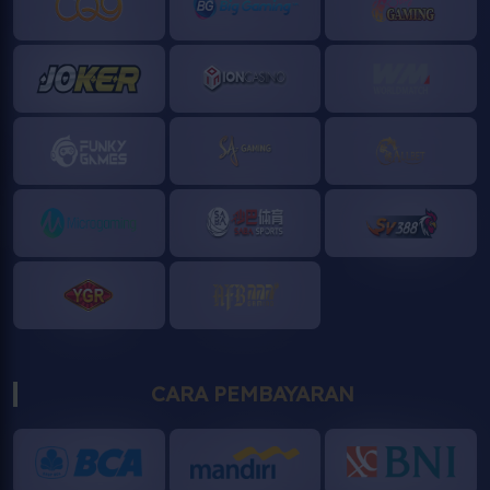
CARA PEMBAYARAN