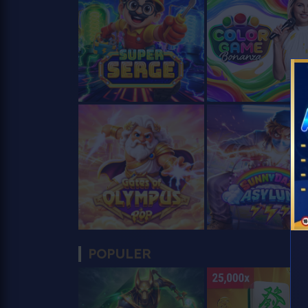
POPULER