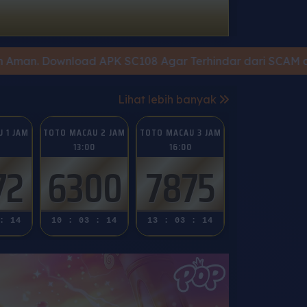
C108 Agar Terhindar dari SCAM atau Penipuan yang Meng
Lihat lebih banyak
 2 JAM
TOTO MACAU 3 JAM
TOTO MACAU 4 JAM
TOTO MACAU 5 J
16:00
19:00
22:00
00
7875
6303
917
: 11
13 : 03 : 11
16 : 03 : 11
19 : 03 : 1