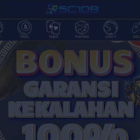
T
TOGEL
TABLE
FISHING
COCK F.
ARC