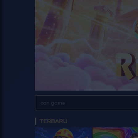
TERBARU