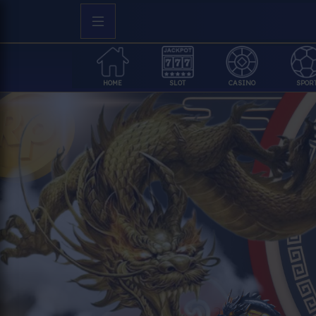
HOME
SLOT
CASINO
SPOR