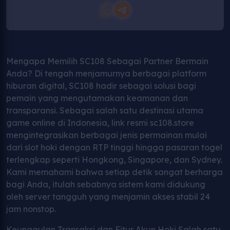
Mengapa Memilih SC108 Sebagai Partner Bermain
Anda? Di tengah menjamurnya berbagai platform
hiburan digital, SC108 hadir sebagai solusi bagi
pemain yang mengutamakan keamanan dan
transparansi. Sebagai salah satu destinasi utama
game online di Indonesia, link resmi sc108.store
mengintegrasikan berbagai jenis permainan mulai
dari slot hoki dengan RTP tinggi hingga pasaran togel
terlengkap seperti Hongkong, Singapore, dan Sydney.
Kami memahami bahwa setiap detik sangat berharga
bagi Anda, itulah sebabnya sistem kami didukung
oleh server tangguh yang menjamin akses stabil 24
jam nonstop.
Keunggulan Transaksi dan Fitur Akun Hoki Salah satu