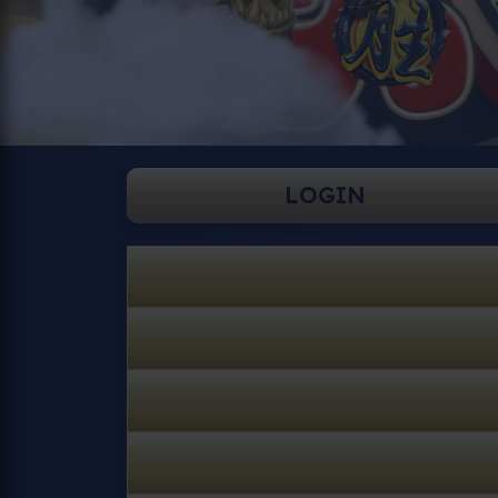
LOGIN