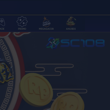
ADE
PROMO
MEGAGACOR
ANUBIS