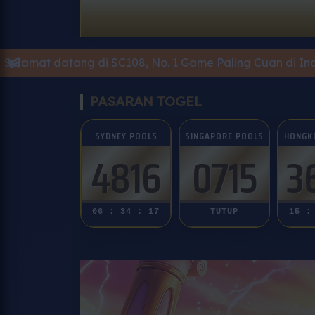
No. 1 Game Paling Cuan di Indonesia. Situs Resmi Pali
PASARAN TOGEL
SYDNEY POOLS
SINGAPORE POOLS
HONGKONG POOLS
SYDN
4816
0715
3634
7
6 : 34 : 15
TUTUP
15 : 49 : 15
06 :