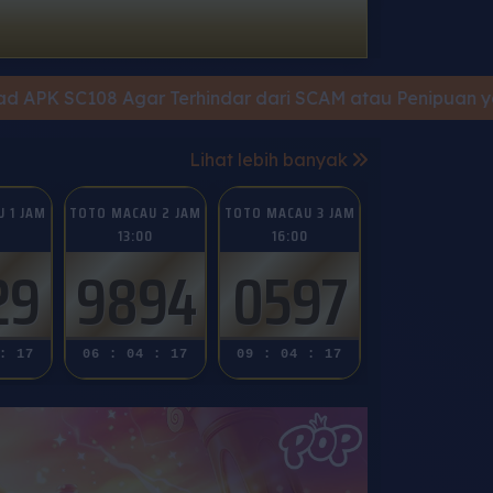
ndar dari SCAM atau Penipuan yang Mengatasnamakan SC1
Lihat lebih banyak
 2 JAM
TOTO MACAU 3 JAM
TOTO MACAU 4 JAM
TOTO MACAU 5 J
16:00
19:00
22:00
94
0597
5843
306
: 15
09 : 04 : 15
12 : 04 : 15
15 : 04 : 1