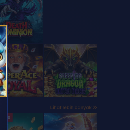
Lihat lebih banyak