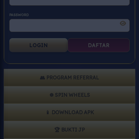
PASSWORD
LOGIN
DAFTAR
👥 PROGRAM REFERRAL
☸️ SPIN WHEELS
📱 DOWNLOAD APK
🏆 BUKTI JP