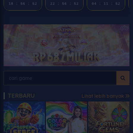
22 : 56 : 51
04 : 11 : 51
18 : 46 : 51
TERBARU
Lihat lebih banyak