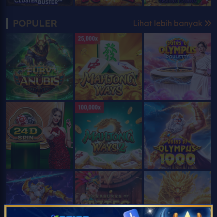
POPULER
Lihat lebih banyak