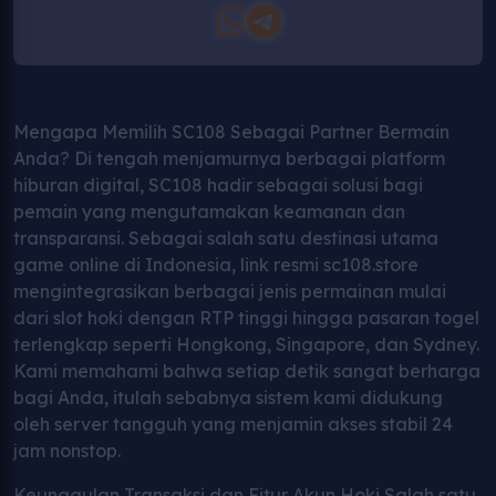
Mengapa Memilih SC108 Sebagai Partner Bermain
Anda? Di tengah menjamurnya berbagai platform
hiburan digital, SC108 hadir sebagai solusi bagi
pemain yang mengutamakan keamanan dan
transparansi. Sebagai salah satu destinasi utama
game online di Indonesia, link resmi sc108.store
mengintegrasikan berbagai jenis permainan mulai
dari slot hoki dengan RTP tinggi hingga pasaran togel
terlengkap seperti Hongkong, Singapore, dan Sydney.
Kami memahami bahwa setiap detik sangat berharga
bagi Anda, itulah sebabnya sistem kami didukung
oleh server tangguh yang menjamin akses stabil 24
jam nonstop.
Keunggulan Transaksi dan Fitur Akun Hoki Salah satu