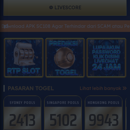
⚽️ LIVESCORE
APK SC108 Agar Terhindar dari SCAM atau Penipuan yang
PASARAN TOGEL
Lihat lebih banyak
SINGAPORE POOLS
HONGKONG POOLS
SYDNEY LOTTO
5102
9943
1377